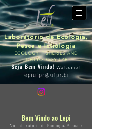
Laboratório de Ecologia,
Pesca e Ictiologia
ECOLOGY, FISHERIES AND
ICHTYOLOGY LAB
Seja Bem Vindo!
Welcome!
lepiufpr@
ufpr.br
Bem Vindo ao Lepi
No
Laboratório
de Ecologia, Pesca e