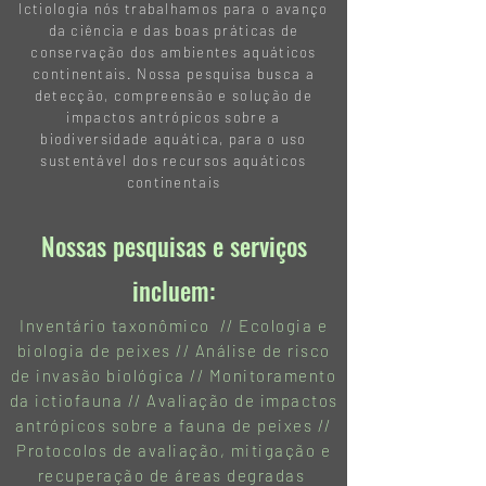
Ictiologia nós trabalhamos para o avanço
da ciência e das boas práticas de
conservação dos ambientes aquáticos
continentais. Nossa pesquisa busca a
detecção, compreensão e solução de
impactos antrópicos sobre a
biodiversidade aquática, para o uso
sustentável dos recursos aquáticos
continentais
Nossas pesquisas e serviços
incluem:
Inventário taxonômico // Ecologia e
biologia de peixes // Análise de risco
de invasão biológica // Monitoramento
da ictiofauna // Avaliação de impactos
antrópicos sobre a fauna de peixes //
Protocolos de avaliação, mitigação e
recuperação de áreas degradas